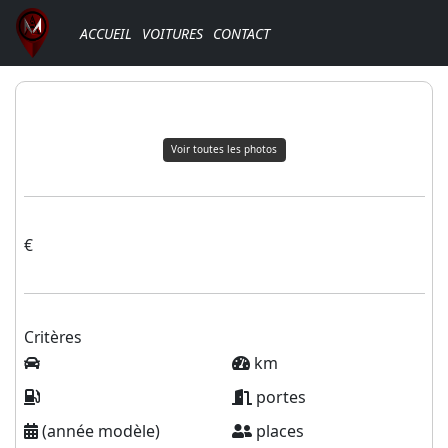
ACCUEIL
VOITURES
CONTACT
Voir toutes les photos
€
Critères
km
portes
(année modèle)
places