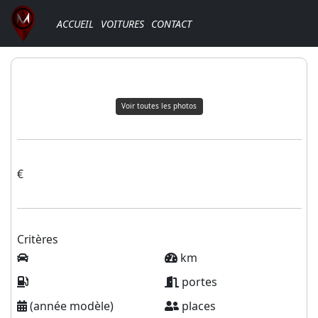
ACCUEIL
VOITURES
CONTACT
Voir toutes les photos
€
Critères
km
portes
(année modèle)
places